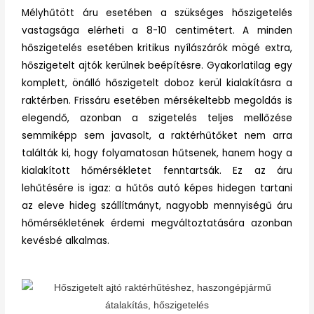
Mélyhűtött áru esetében a szükséges hőszigetelés
vastagsága elérheti a 8-10 centimétert. A minden
hőszigetelés esetében kritikus nyílászárók mögé extra,
hőszigetelt ajtók kerülnek beépítésre. Gyakorlatilag egy
komplett, önálló hőszigetelt doboz kerül kialakításra a
raktérben. Frissáru esetében mérsékeltebb megoldás is
elegendő, azonban a szigetelés teljes mellőzése
semmiképp sem javasolt, a raktérhűtőket nem arra
találták ki, hogy folyamatosan hűtsenek, hanem hogy a
kialakított hőmérsékletet fenntartsák. Ez az áru
lehűtésére is igaz: a hűtős autó képes hidegen tartani
az eleve hideg szállítmányt, nagyobb mennyiségű áru
hőmérsékletének érdemi megváltoztatására azonban
kevésbé alkalmas.