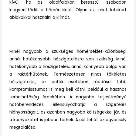
kívül, ha az oldalfalakon keresztül szabadon
kiegyenlítődik a hőmérséklet. Olyan ez, mint letekert
ablakokkal használni a klímát.
Minél nagyobb a szükséges hőmérséklet-különbség,
annál hatékonyabb hőszigetelésre van szükség. Minél
hatékonyabb a hőszigetelés, annál könnyebb dolga van
a raktérhűtőnek. Természetesen nincs tökéletes
hőszigetelés, az autók esetében ráadásul több
kompromisszumot is meg kell kötni, például a hasznos
terhelhetőség érdekében. A nagyobb teljesítményű
hűtőberendezés ellensúlyozhatja a szigetelés
hiányosságait, ez azonban nagyobb költségekkel jár, és
a környezetet is jobban terheli. A cél tehát az egyensúly
megtalálása.