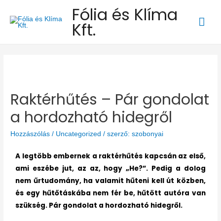
Fólia és Klíma
Kft.
Raktérhűtés – Pár gondolat
a hordozható hidegről
Hozzászólás
/
Uncategorized
/ szerző:
szobonyai
A legtöbb embernek a raktérhűtés kapcsán az első,
ami eszébe jut, az az, hogy „He?”. Pedig a dolog
nem űrtudomány, ha valamit hűteni kell út közben,
és egy hűtőtáskába nem fér be, hűtött autóra van
szükség. Pár gondolat a hordozható hidegről.