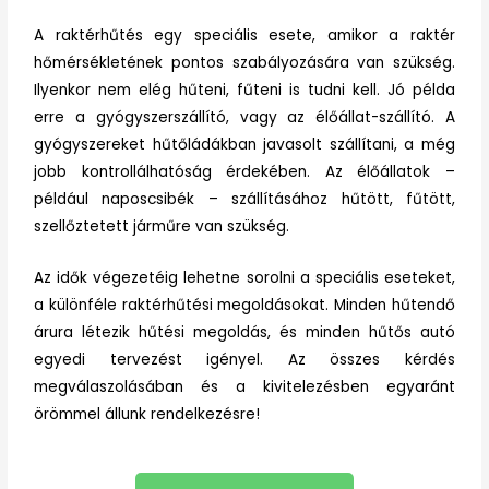
A raktérhűtés egy speciális esete, amikor a raktér
hőmérsékletének pontos szabályozására van szükség.
Ilyenkor nem elég hűteni, fűteni is tudni kell. Jó példa
erre a gyógyszerszállító, vagy az élőállat-szállító. A
gyógyszereket hűtőládákban javasolt szállítani, a még
jobb kontrollálhatóság érdekében. Az élőállatok –
például naposcsibék – szállításához hűtött, fűtött,
szellőztetett járműre van szükség.
Az idők végezetéig lehetne sorolni a speciális eseteket,
a különféle raktérhűtési megoldásokat. Minden hűtendő
árura létezik hűtési megoldás, és minden hűtős autó
egyedi tervezést igényel. Az összes kérdés
megválaszolásában és a kivitelezésben egyaránt
örömmel állunk rendelkezésre!