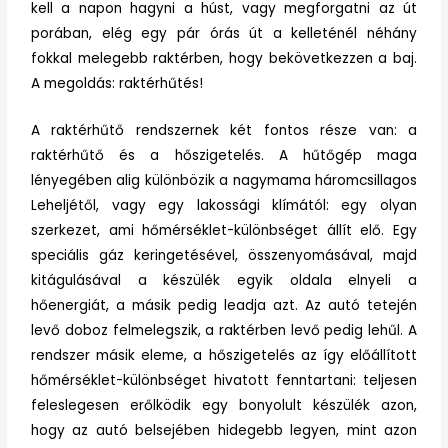
kell a napon hagyni a húst, vagy megforgatni az út
porában, elég egy pár órás út a kelleténél néhány
fokkal melegebb raktérben, hogy bekövetkezzen a baj.
A megoldás: raktérhűtés!
A raktérhűtő rendszernek két fontos része van: a
raktérhűtő és a hőszigetelés. A hűtőgép maga
lényegében alig különbözik a nagymama háromcsillagos
Leheljétől, vagy egy lakossági klímától: egy olyan
szerkezet, ami hőmérséklet-különbséget állít elő. Egy
speciális gáz keringetésével, összenyomásával, majd
kitágulásával a készülék egyik oldala elnyeli a
hőenergiát, a másik pedig leadja azt. Az autó tetején
levő doboz felmelegszik, a raktérben levő pedig lehűl. A
rendszer másik eleme, a hőszigetelés az így előállított
hőmérséklet-különbséget hivatott fenntartani: teljesen
feleslegesen erőlködik egy bonyolult készülék azon,
hogy az autó belsejében hidegebb legyen, mint azon