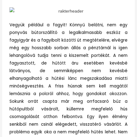
Vegyük például a fagyit! Könnyű belátni, nem egy
ponyvás bútorszállító a legalkalmasabb eszköz a
fagyigyár és a fagyibolt közötti út megtételére, elvégre
még egy hosszabb sorban állás a pénztárnál is igen
lehangolóvá tudja tenni a kiszemelt portékát. A nem
fagyasztott, de hűtött áru esetében kevésbé
látványos, de semmiképpen nem kevésbé
elhanyagolható a hűtési lánc megszakadása miatti
minőségvesztés. A friss húsnak sem kell magától
lemásznia a polcról ahhoz, hogy gondokat okozzon.
Sokunk orrát csapta már meg orrfacsaró bűz a
hűtőpultból vásárolt, küllemre megfelelő hús
csomagolását otthon felbontva. Egy ilyen élmény
senkiből nem csinál elégedett, visszatérő vásárlót. A
probléma egyik oka a nem megfelelő hűtés lehet. Nem