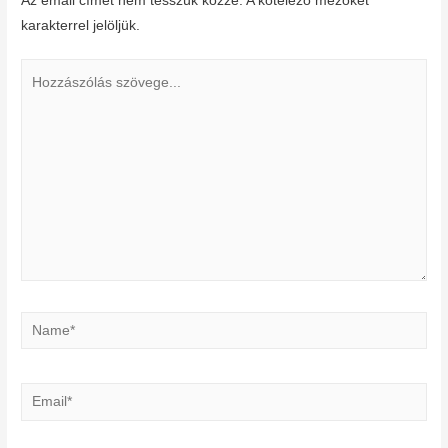
Az email címet nem tesszük közzé.
A kötelező mezőket
*
karakterrel jelöljük.
Hozzászólás
szövege...
Name*
Email*