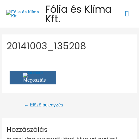
Fólia és Klíma
Mai
Kft.
Men
20141003_135208
Megosztás
Bejegyzés
←
Előző bejegyzés
navigáció
Hozzászólás