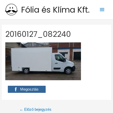
Fólia és Klíma Kft.
Main
Men
20160127_082240
Megosztás
Bejegyzés
←
Előző bejegyzés