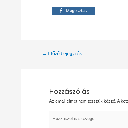
Megosztás
Bejegyzés
←
Előző bejegyzés
navigáció
Hozzászólás
Az email címet nem tesszük közzé.
A köt
Hozzászólás
szövege...