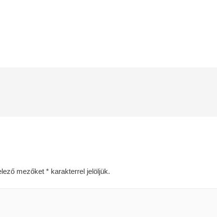
elező mezőket
*
karakterrel jelöljük.