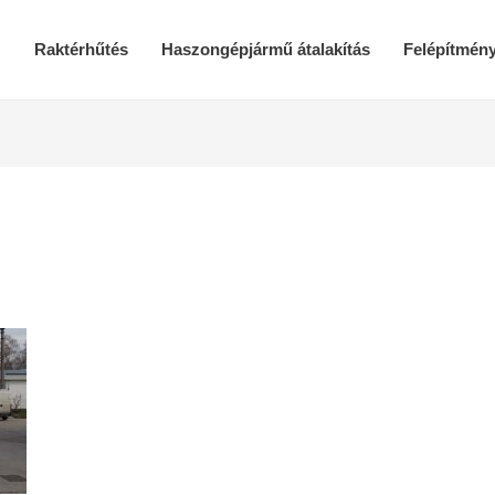
Raktérhűtés
Haszongépjármű átalakítás
Felépítmén