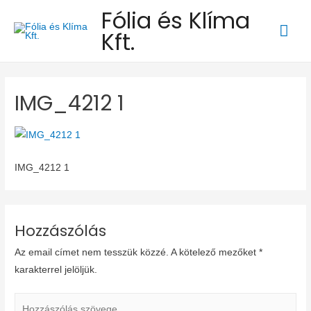
Fólia és Klíma
Mai
Kft.
Men
IMG_4212 1
IMG_4212 1
Hozzászólás
Az email címet nem tesszük közzé.
A kötelező mezőket
*
karakterrel jelöljük.
Hozzászólás