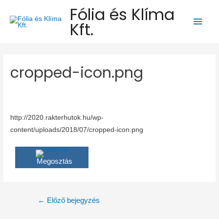
Fólia és Klíma
Main
Kft.
Men
cropped-icon.png
http://2020.rakterhutok.hu/wp-
content/uploads/2018/07/cropped-icon.png
Megosztás
Bejegyzés
←
Előző bejegyzés
navigáció