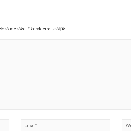
elező mezőket
*
karakterrel jelöljük.
Email*
Webs