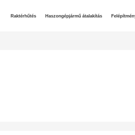
Raktérhűtés
Haszongépjármű átalakítás
Felépítmén