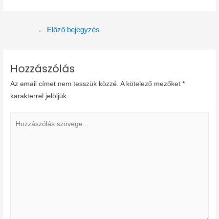
Bejegyzés
←
Előző bejegyzés
navigáció
Hozzászólás
Az email címet nem tesszük közzé.
A kötelező mezőket
*
karakterrel jelöljük.
Hozzászólás
szövege...