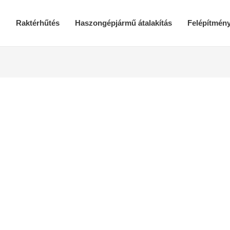
Raktérhűtés
Haszongépjármű átalakítás
Felépítmén