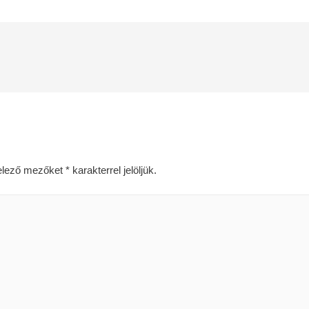
elező mezőket
*
karakterrel jelöljük.