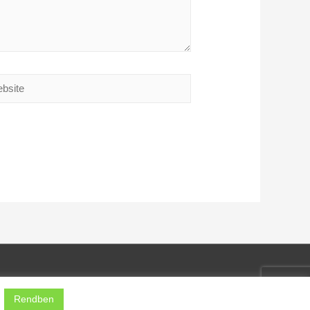
ite
.
Rendben