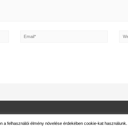
Email*
Webs
© 2026
Fólia és Klíma Kft.
| rakterhutok.hu | info@rakterhutok.hu
 a felhasználói élmény növelése érdekében cookie-kat használunk