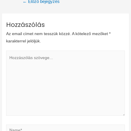
Bejegyzés
←
Előző bejegyzés
navigáció
Hozzászólás
Az email címet nem tesszük közzé.
A kötelező mezőket
*
karakterrel jelöljük.
Hozzászólás
szövege...
Name*