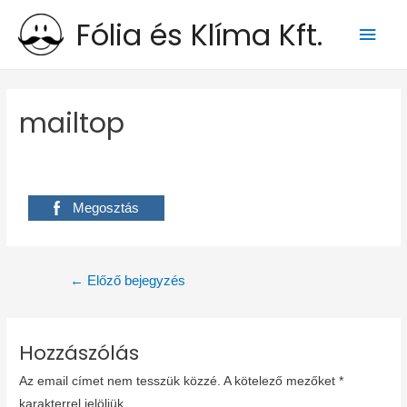
Fólia és Klíma Kft.
Main
Men
mailtop
Megosztás
Bejegyzés
←
Előző bejegyzés
navigáció
Hozzászólás
Az email címet nem tesszük közzé.
A kötelező mezőket
*
karakterrel jelöljük.